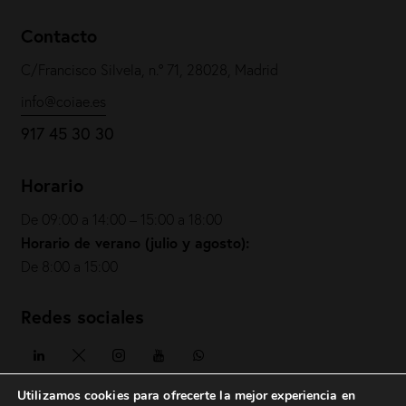
Contacto
C/Francisco Silvela, n.º 71, 28028, Madrid
info@coiae.es
917 45 30 30
Horario
De 09:00 a 14:00 – 15:00 a 18:00
Horario de verano (julio y agosto):
De 8:00 a 15:00
Redes sociales
Utilizamos cookies para ofrecerte la mejor experiencia en