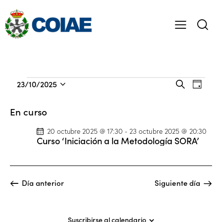
N
N
23/10/2025
B
D
a
S
a
u
í
s
v
e
v
a
En curso
c
e
l
e
a
g
e
20 octubre 2025 @ 17:30
-
23 octubre 2025 @ 20:30
g
r
Curso ‘Iniciación a la Metodología SORA’
a
c
a
c
c
c
i
i
i
ó
o
Día anterior
Siguiente día
ó
n
n
n
d
a
d
e
l
Suscribirse al calendario