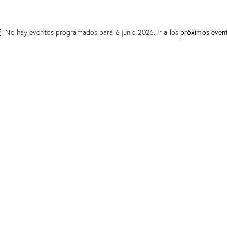
No hay eventos programados para 6 junio 2026. Ir a los
próximos even
A
v
i
s
o