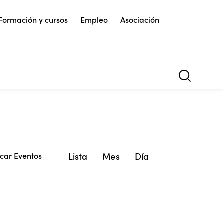
Formación y cursos
Empleo
Asociación
N
Lista
Mes
Día
car Eventos
a
v
e