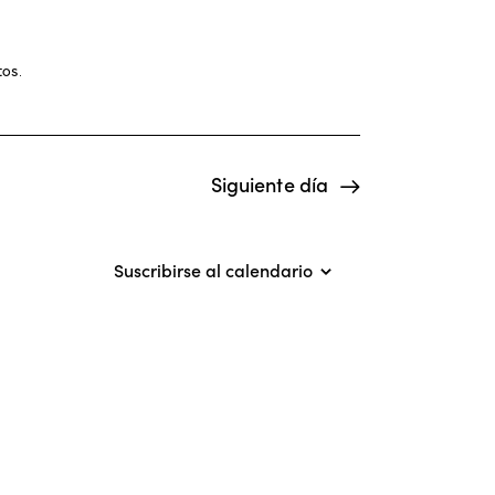
g
a
c
tos
.
i
ó
Siguiente día
n
d
Suscribirse al calendario
e
v
i
s
t