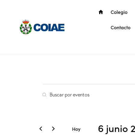
Colegio
Contacto
N
I
a
n
t
v
r
6 junio 
o
e
Hoy