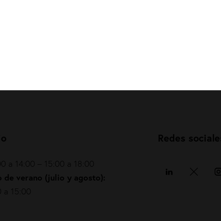
io
Redes sociale
0 a 14:00 – 15:00 a 18:00
 de verano (julio y agosto):
 a 15:00