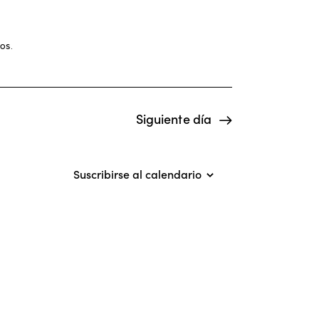
g
a
c
tos
.
i
ó
Siguiente día
n
d
Suscribirse al calendario
e
v
i
s
t