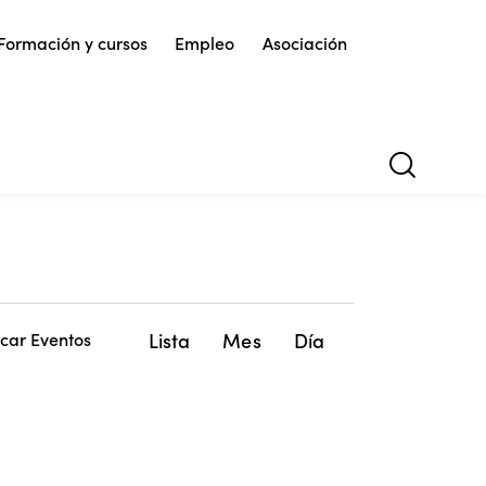
Formación y cursos
Empleo
Asociación
N
Lista
Mes
Día
car Eventos
a
v
e