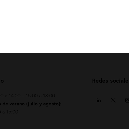
io
Redes sociale
0 a 14:00 – 15:00 a 18:00
 de verano (julio y agosto):
 a 15:00