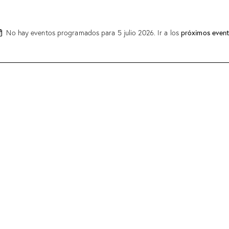
No hay eventos programados para 5 julio 2026. Ir a los
próximos even
A
v
i
s
o