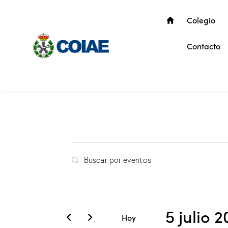
Colegio
Contacto
N
I
a
n
t
v
r
5 julio 
o
e
Hoy