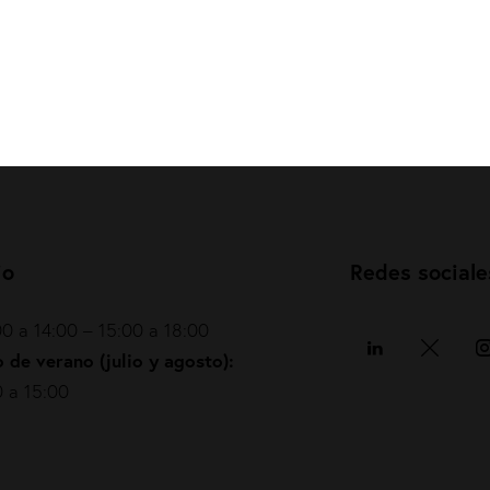
io
Redes sociale
0 a 14:00 – 15:00 a 18:00
 de verano (julio y agosto):
 a 15:00