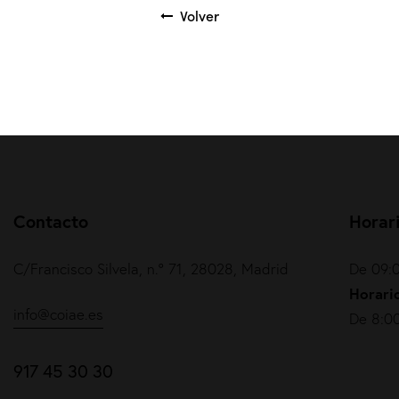
Volver
Contacto
Horar
C/Francisco Silvela, n.º 71, 28028, Madrid
De 09:0
Horario
info@coiae.es
De 8:00
917 45 30 30