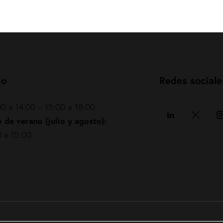
io
Redes sociale
0 a 14:00 – 15:00 a 18:00
 de verano (julio y agosto):
 a 15:00