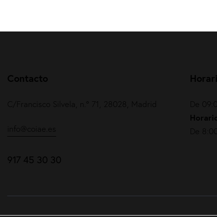
Contacto
Horar
C/Francisco Silvela, n.º 71, 28028, Madrid
De 09:0
Horario
info@coiae.es
De 8:00
917 45 30 30