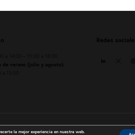
io
Redes sociale
0 a 14:00 – 15:00 a 18:00
 de verano (julio y agosto):
 a 15:00
Política de privacidad
|
Política de cookies
|
ecerte la mejor experiencia en nuestra web.
Ac