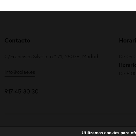
Contacto
Horar
C/Francisco Silvela, n.º 71, 28028, Madrid
De 09:0
Horario
info@coiae.es
De 8:00
917 45 30 30
COIAE© 2026. Todos los derechos reservados
Utilizamos cookies para ofr