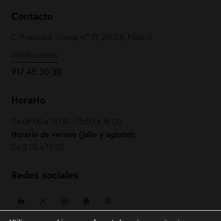
Contacto
C/Francisco Silvela, n.º 71, 28028, Madrid
info@coiae.es
917 45 30 30
Horario
De 09:00 a 14:00 – 15:00 a 18:00
Horario de verano (julio y agosto):
De 8:00 a 15:00
Redes sociales