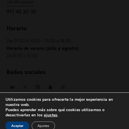
info@coiae.es
917 45 30 30
Horario
De 09:00 a 14:00 – 15:00 a 18:00
Horario de verano (julio y agosto):
De 8:00 a 15:00
Redes sociales
Utilizamos cookies para ofrecerte la mejor experiencia en
nuestra web.
Puedes aprender más sobre qué cookies utilizamos o
COIAE© 2026. Todos los derechos reservados
desactivarlas en los
ajustes
.
Política de privacidad
|
Política de cookies
|
Aviso legal
|
Aceptar
Ajustes
posicionesrealbetis