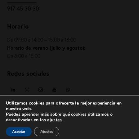
917 45 30 30
Horario
De 09:00 a 14:00 – 15:00 a 18:00
Horario de verano (julio y agosto):
De 8:00 a 15:00
Redes sociales
Utilizamos cookies para ofrecerte la mejor experiencia en
nuestra web.
Puedes aprender más sobre qué cookies utilizamos o
COIAE© 2026. Todos los derechos reservados
desactivarlas en los
ajustes
.
Política de privacidad
|
Política de cookies
|
Aviso legal
|
Aceptar
Ajustes
posicionesrealbetis