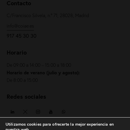
Contacto
C/Francisco Silvela, n.º 71, 28028, Madrid
info@coiae.es
917 45 30 30
Horario
De 09:00 a 14:00 – 15:00 a 18:00
Horario de verano (julio y agosto):
De 8:00 a 15:00
Redes sociales
Utilizamos cookies para ofrecerte la mejor experiencia en
nuestra web.