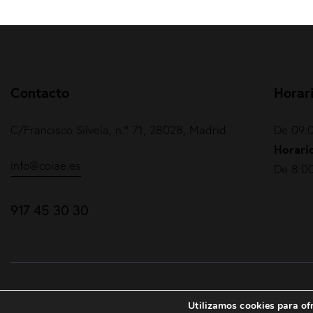
Contacto
Horar
C/Francisco Silvela, n.º 71, 28028, Madrid
De 09:0
Horario
info@coiae.es
De 8:00
917 45 30 30
COIAE© 2026. Todos los derechos reservados
Utilizamos cookies para ofr