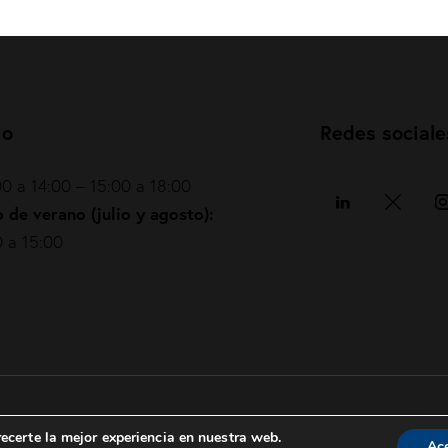
io
Redes sociale
0 a 14:00 – 15:00 a 18:00
 de verano (julio y agosto):
 a 15:00
Política de privacidad
|
Política de cookies
|
ecerte la mejor experiencia en nuestra web.
Ac