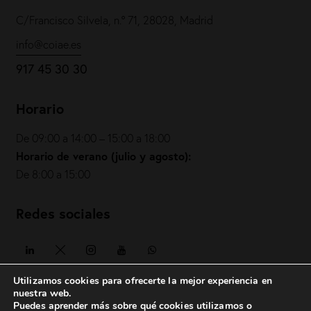
C/Francisco Silvela, n.º 71, 28028, Madrid
info@coiae.es
917 45 30 30
Horario
De 09:00 a 14:00 – 15:00 a 18:00
Horario de verano (julio y agosto):
De 8:00 a 15:00
Redes sociales
Utilizamos cookies para ofrecerte la mejor experiencia en
nuestra web.
Puedes aprender más sobre qué cookies utilizamos o