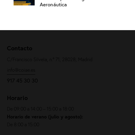
Aeronáutica
Contacto
C/Francisco Silvela, n.º 71, 28028, Madrid
info@coiae.es
917 45 30 30
Horario
De 09:00 a 14:00 – 15:00 a 18:00
Horario de verano (julio y agosto):
De 8:00 a 15:00