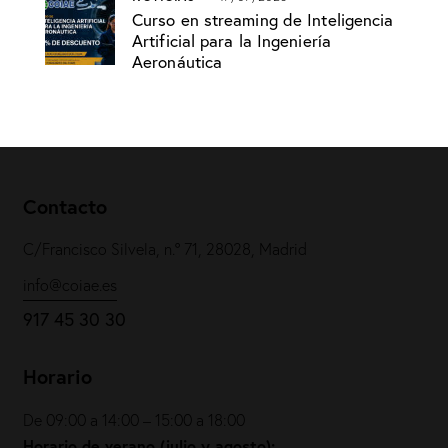
Curso en streaming de Inteligencia
Artificial para la Ingeniería
Aeronáutica
Contacto
C/Francisco Silvela, n.º 71, 28028, Madrid
info@coiae.es
917 45 30 30
Horario
De 09:00 a 14:00 – 15:00 a 18:00
Horario de verano (julio y agosto):