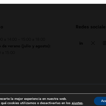
io
Redes sociale
0 a 14:00 – 15:00 a 18:00
 de verano (julio y agosto):
 a 15:00
Política de privacidad
|
Política de cookies
|
ecerte la mejor experiencia en nuestra web.
Ac
qué cookies utilizamos o desactivarlas en los
ajustes
.