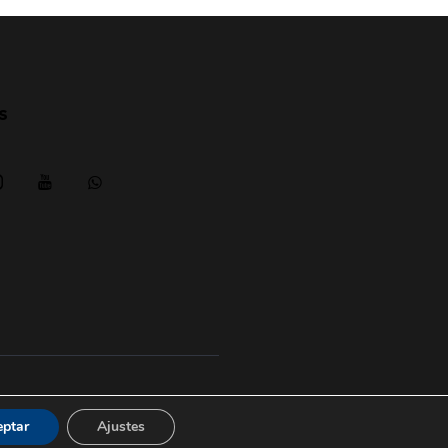
s
Aviso legal
|
posicionesrealbetis
eptar
Ajustes