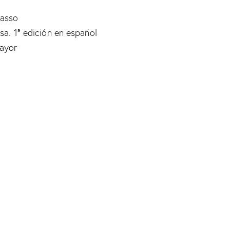
Masso
esa. 1ª edición en español
mayor