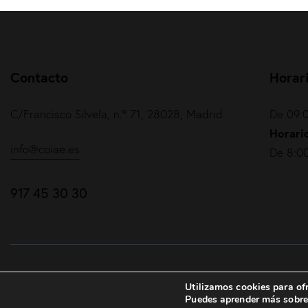
Contacto
Horar
C/Francisco Silvela, n.º 71, 28028, Madrid
De 09:0
Horario
info@coiae.es
De 8:00
917 45 30 30
COIAE© 2026. Todos los derechos reservados
Utilizamos cookies para ofr
Puedes aprender más sobre 