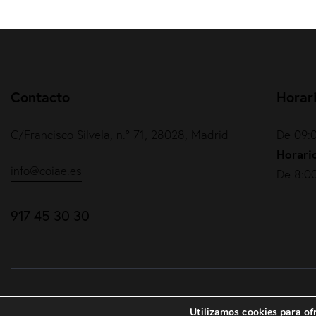
Contacto
Horar
C/Francisco Silvela, n.º 71, 28028, Madrid
De 09:0
Horario
info@coiae.es
De 8:00
917 45 30 30
COIAE© 2026. Todos los derechos reservados
Utilizamos cookies para ofr