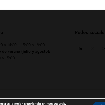
io
Redes sociale
0 a 14:00 – 15:00 a 18:00
 de verano (julio y agosto):
 a 15:00
Política de privacidad
|
Política de cookies
|
ecerte la mejor experiencia en nuestra web.