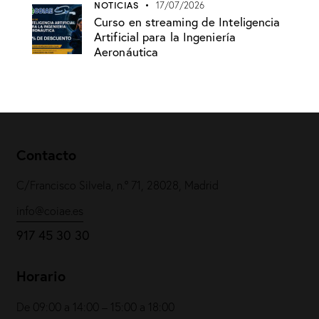
NOTICIAS
17/07/2026
Curso en streaming de Inteligencia
Artificial para la Ingeniería
Aeronáutica
Contacto
C/Francisco Silvela, n.º 71, 28028, Madrid
info@coiae.es
917 45 30 30
Horario
De 09:00 a 14:00 – 15:00 a 18:00