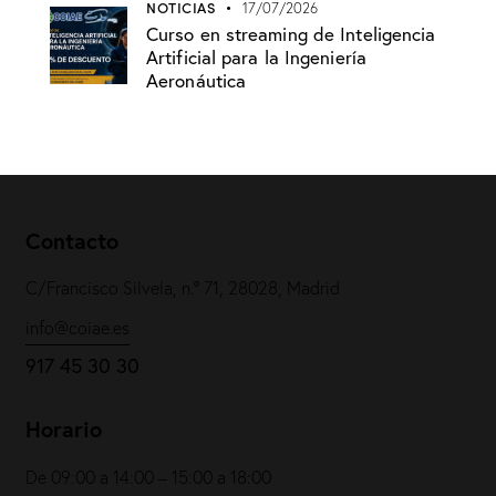
NOTICIAS
17/07/2026
Curso en streaming de Inteligencia
Artificial para la Ingeniería
Aeronáutica
Contacto
C/Francisco Silvela, n.º 71, 28028, Madrid
info@coiae.es
917 45 30 30
Horario
De 09:00 a 14:00 – 15:00 a 18:00