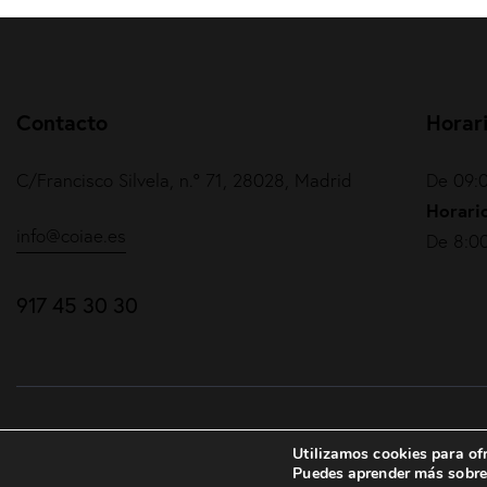
Contacto
Horar
C/Francisco Silvela, n.º 71, 28028, Madrid
De 09:0
Horario
info@coiae.es
De 8:00
917 45 30 30
COIAE© 2026. Todos los derechos reservados
Utilizamos cookies para ofr
Puedes aprender más sobre 