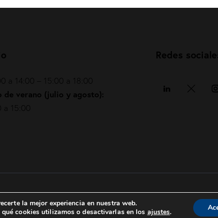
io
Redes sociale
0 a 14:00 – 15:00 a 18:00
 de verano (julio y agosto):
 a 15:00
Política de privacidad
|
Política de cookies
|
ecerte la mejor experiencia en nuestra web.
Ac
qué cookies utilizamos o desactivarlas en los
ajustes
.