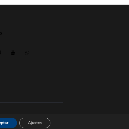
s
Aviso legal
|
posicionesrealbetis
eptar
Ajustes