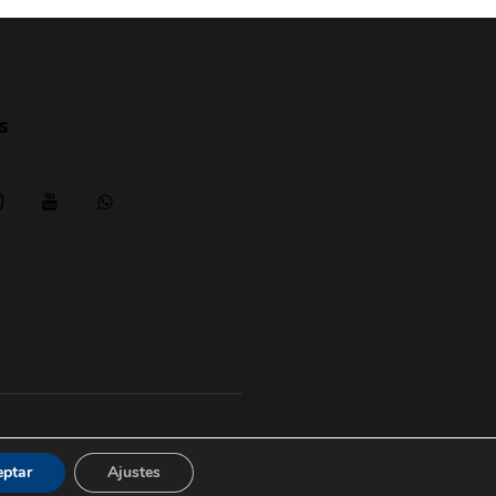
s
Aviso legal
|
posicionesrealbetis
eptar
Ajustes