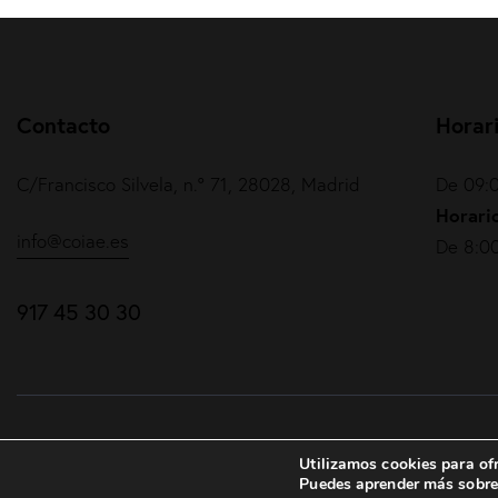
Contacto
Horar
C/Francisco Silvela, n.º 71, 28028, Madrid
De 09:0
Horario
info@coiae.es
De 8:00
917 45 30 30
COIAE© 2026. Todos los derechos reservados
Utilizamos cookies para ofr
Puedes aprender más sobre 