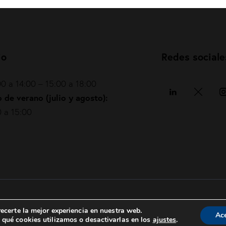
io
Redes sociale
0 a 14:00 – 15:00 a 18:00
 de verano (julio y agosto):
 a 15:00
Política de privacidad
|
Política de cookies
|
ecerte la mejor experiencia en nuestra web.
Ac
qué cookies utilizamos o desactivarlas en los
ajustes
.