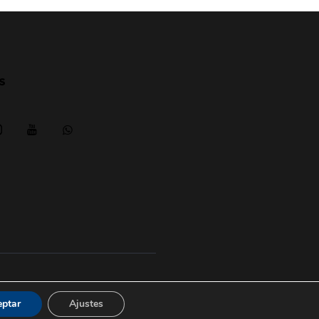
s
Aviso legal
|
posicionesrealbetis
eptar
Ajustes