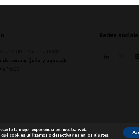
io
Redes sociale
0 a 14:00 – 15:00 a 18:00
 de verano (julio y agosto):
 a 15:00
Política de privacidad
|
Política de cookies
|
ecerte la mejor experiencia en nuestra web.
Ac
qué cookies utilizamos o desactivarlas en los
ajustes
.