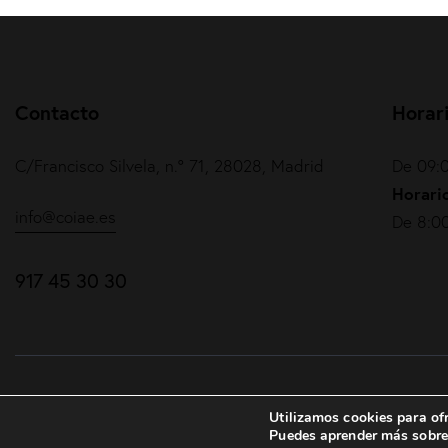
Contacto
Horar
C/Francisco Silvela, n.º 71, 28028, Madrid
De 09:0
Horario
info@coiae.es
De 8:00
917 45 30 30
COIAE© 2026. Todos los derechos reservados
Utilizamos cookies para ofr
Puedes aprender más sobre 