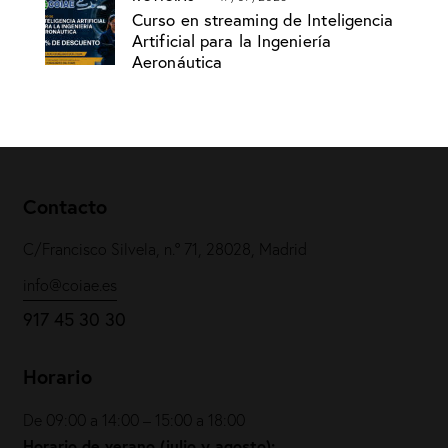
Curso en streaming de Inteligencia
Artificial para la Ingeniería
Aeronáutica
Contacto
C/Francisco Silvela, n.º 71, 28028, Madrid
info@coiae.es
917 45 30 30
Horario
De 09:00 a 14:00 – 15:00 a 18:00
Horario de verano (julio y agosto):