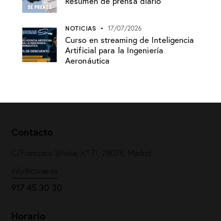
Resumen de prensa diario
NOTICIAS
17/07/2026
Curso en streaming de Inteligencia
Artificial para la Ingeniería
Aeronáutica
Contacto
C/Francisco Silvela, n.º 71, 28028, Madrid
info@coiae.es
917 45 30 30
Horario