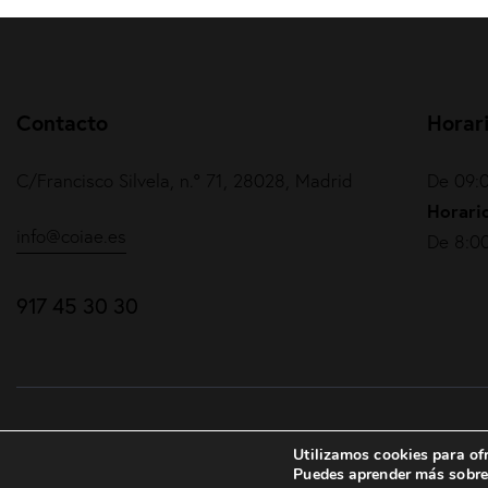
Contacto
Horar
C/Francisco Silvela, n.º 71, 28028, Madrid
De 09:0
Horario
info@coiae.es
De 8:00
917 45 30 30
COIAE© 2026. Todos los derechos reservados
Utilizamos cookies para ofr
Puedes aprender más sobre 