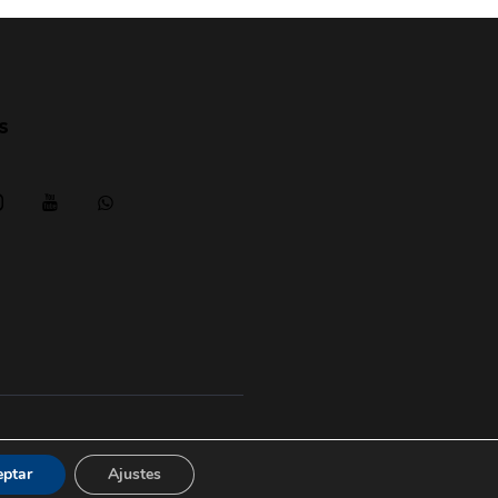
s
Aviso legal
|
posicionesrealbetis
eptar
Ajustes