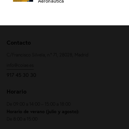
Aeronáutica
Contacto
C/Francisco Silvela, n.º 71, 28028, Madrid
info@coiae.es
917 45 30 30
Horario
De 09:00 a 14:00 – 15:00 a 18:00
Horario de verano (julio y agosto):
De 8:00 a 15:00