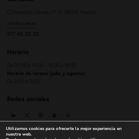
C/Francisco Silvela, n.º 71, 28028, Madrid
info@coiae.es
917 45 30 30
Horario
De 09:00 a 14:00 – 15:00 a 18:00
Horario de verano (julio y agosto):
De 8:00 a 15:00
Redes sociales
Utilizamos cookies para ofrecerte la mejor experiencia en
nuestra web.