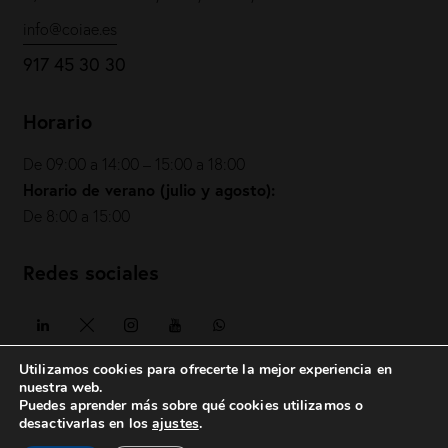
info@coiae.es
917 45 30 30
Horario
De 09:00 a 14:00 – 15:00 a 18:00
Horario de verano (julio y agosto):
De 8:00 a 15:00
Redes sociales
Utilizamos cookies para ofrecerte la mejor experiencia en
nuestra web.
Puedes aprender más sobre qué cookies utilizamos o
COIAE© 2026. Todos los derechos reservados
desactivarlas en los
ajustes
.
Política de privacidad
|
Política de cookies
|
Aviso legal
|