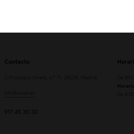
Contacto
Horar
C/Francisco Silvela, n.º 71, 28028, Madrid
De 09:0
Horario
info@coiae.es
De 8:00
917 45 30 30