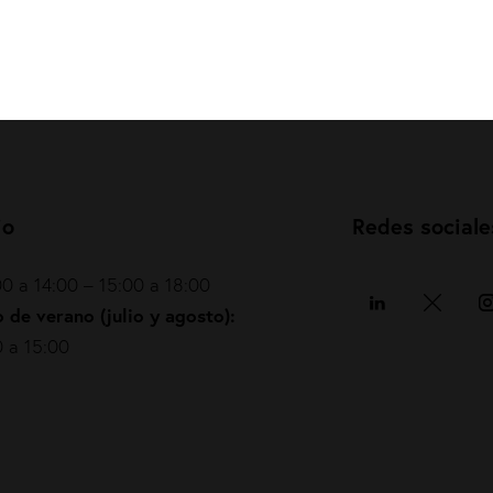
io
Redes sociale
0 a 14:00 – 15:00 a 18:00
 de verano (julio y agosto):
 a 15:00