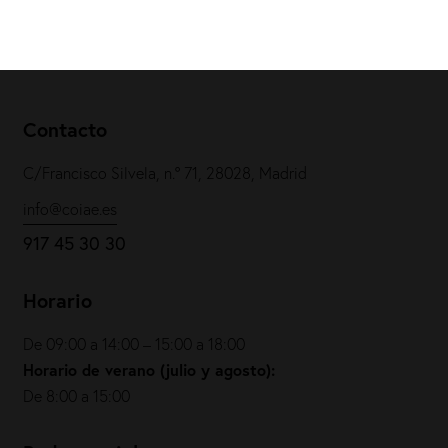
Contacto
C/Francisco Silvela, n.º 71, 28028, Madrid
info@coiae.es
917 45 30 30
Horario
De 09:00 a 14:00 – 15:00 a 18:00
Horario de verano (julio y agosto):
De 8:00 a 15:00