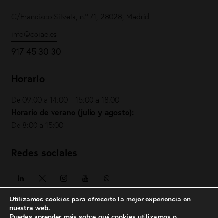
C/Francisco Silvela, n.º 71, 28028, Madrid
info@coiae.es
917 45 30 30
Horario
De 09:00 a 14:00 – 15:00 a 18:00
Horario de verano (julio y agosto):
De 8:00 a 15:00
Redes sociales
Utilizamos cookies para ofrecerte la mejor experiencia en
nuestra web.
Puedes aprender más sobre qué cookies utilizamos o