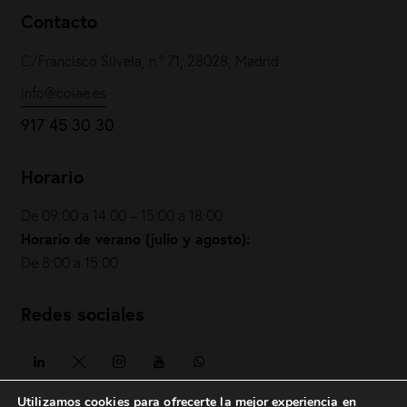
Contacto
C/Francisco Silvela, n.º 71, 28028, Madrid
info@coiae.es
917 45 30 30
Horario
De 09:00 a 14:00 – 15:00 a 18:00
Horario de verano (julio y agosto):
De 8:00 a 15:00
Redes sociales
Utilizamos cookies para ofrecerte la mejor experiencia en