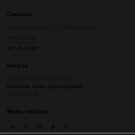
Contacto
C/Francisco Silvela, n.º 71, 28028, Madrid
info@coiae.es
917 45 30 30
Horario
De 09:00 a 14:00 – 15:00 a 18:00
Horario de verano (julio y agosto):
De 8:00 a 15:00
Redes sociales