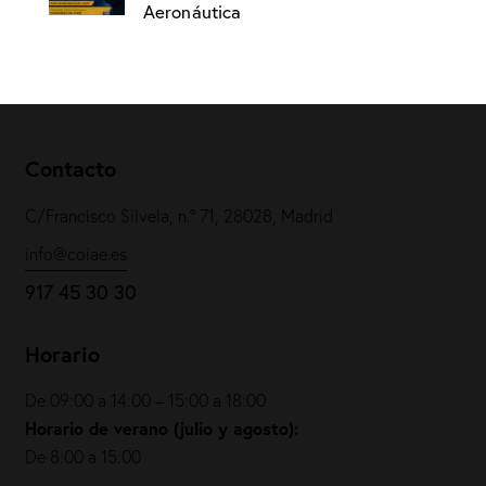
Aeronáutica
Contacto
C/Francisco Silvela, n.º 71, 28028, Madrid
info@coiae.es
917 45 30 30
Horario
De 09:00 a 14:00 – 15:00 a 18:00
Horario de verano (julio y agosto):
De 8:00 a 15:00