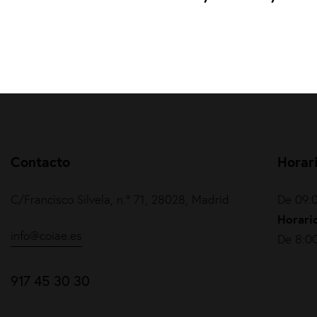
Contacto
Horar
C/Francisco Silvela, n.º 71, 28028, Madrid
De 09:0
Horario
info@coiae.es
De 8:00
917 45 30 30