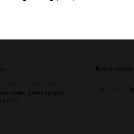
io
Redes sociale
0 a 14:00 – 15:00 a 18:00
 de verano (julio y agosto):
 a 15:00