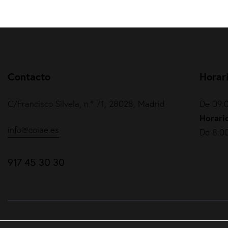
Contacto
Horar
C/Francisco Silvela, n.º 71, 28028, Madrid
De 09:0
Horario
info@coiae.es
De 8:00
917 45 30 30