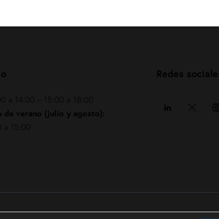
io
Redes sociale
0 a 14:00 – 15:00 a 18:00
 de verano (julio y agosto):
 a 15:00