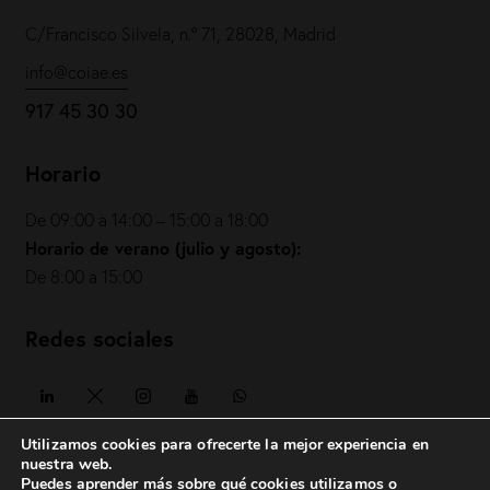
C/Francisco Silvela, n.º 71, 28028, Madrid
info@coiae.es
917 45 30 30
Horario
De 09:00 a 14:00 – 15:00 a 18:00
Horario de verano (julio y agosto):
De 8:00 a 15:00
Redes sociales
Utilizamos cookies para ofrecerte la mejor experiencia en
nuestra web.
Puedes aprender más sobre qué cookies utilizamos o