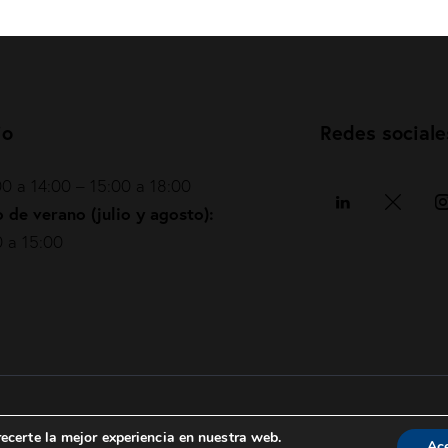
io
Redes sociale
0 a 14:00 – 15:00 a 18:00
 de verano (julio y agosto):
 a 15:00
Política de privacidad
|
Política de cookies
|
ecerte la mejor experiencia en nuestra web.
Ac