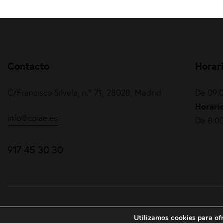
Contacto
Horar
C/Francisco Silvela, n.º 71, 28028, Madrid
De 09:0
Horario
info@coiae.es
De 8:00
917 45 30 30
COIAE© 2026. Todos los derechos reservados
Utilizamos cookies para ofr