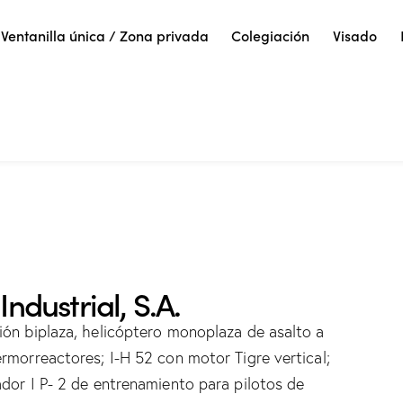
Ventanilla única / Zona privada
Colegiación
Visado
ndustrial, S.A.
ión biplaza, helicóptero monoplaza de asalto a
ermorreactores; I-H 52 con motor Tigre vertical;
ador I P- 2 de entrenamiento para pilotos de