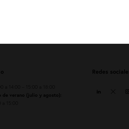
io
Redes sociale
0 a 14:00 – 15:00 a 18:00
 de verano (julio y agosto):
 a 15:00