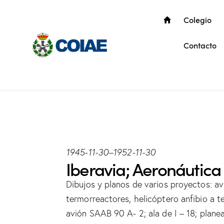
Colegio
Contacto
1945-11-30
–
1952-11-30
Iberavia; Aeronáutica I
Dibujos y planos de varios proyectos: av
termorreactores, helicóptero anfibio a t
avión SAAB 90 A- 2; ala de I – 18; plane