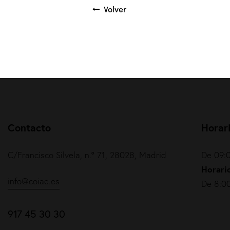
Volver
Contacto
Horar
C/Francisco Silvela, n.º 71, 28028, Madrid
De 09:0
Horario
info@coiae.es
De 8:00
917 45 30 30