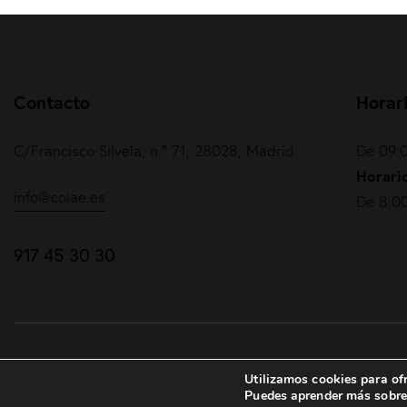
Contacto
Horar
C/Francisco Silvela, n.º 71, 28028, Madrid
De 09:0
Horario
info@coiae.es
De 8:00
917 45 30 30
COIAE© 2026. Todos los derechos reservados
Utilizamos cookies para ofr
Puedes aprender más sobre 