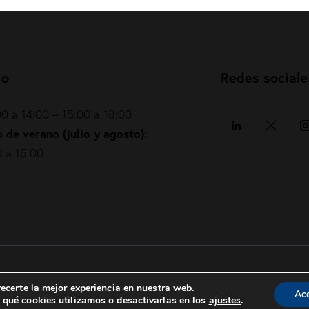
io
Redes sociale
0 a 14:00 – 15:00 a 18:00
 de verano (julio y agosto):
 a 15:00
Política de privacidad
|
Política de cookies
|
ecerte la mejor experiencia en nuestra web.
Ac
qué cookies utilizamos o desactivarlas en los
ajustes
.