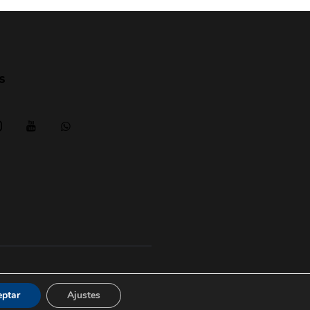
s
Aviso legal
|
posicionesrealbetis
eptar
Ajustes