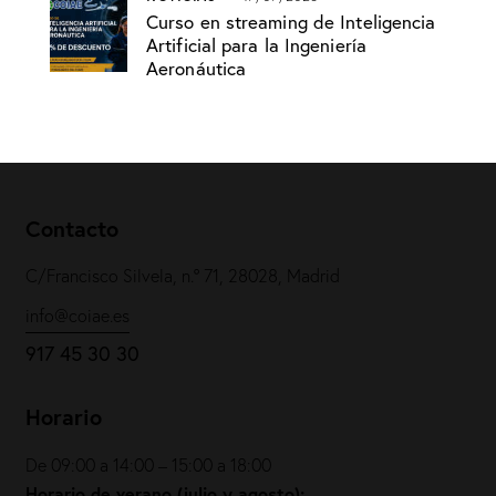
Curso en streaming de Inteligencia
Artificial para la Ingeniería
Aeronáutica
Contacto
C/Francisco Silvela, n.º 71, 28028, Madrid
info@coiae.es
917 45 30 30
Horario
De 09:00 a 14:00 – 15:00 a 18:00
Horario de verano (julio y agosto):