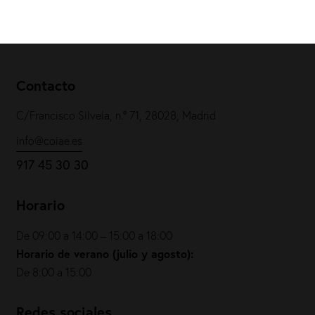
Contacto
C/Francisco Silvela, n.º 71, 28028, Madrid
info@coiae.es
917 45 30 30
Horario
De 09:00 a 14:00 – 15:00 a 18:00
Horario de verano (julio y agosto):
De 8:00 a 15:00
Redes sociales