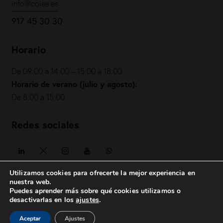
info@coiae.es
917 45 30 30
Horario
De 09:00 a 14:00 – 15:00 a 18:00
Horario de verano (julio y agosto):
De 8:00 a 15:00
Redes sociales
Utilizamos cookies para ofrecerte la mejor experiencia en
nuestra web.
Puedes aprender más sobre qué cookies utilizamos o
COIAE© 2026. Todos los derechos reservados
desactivarlas en los
ajustes
.
Política de privacidad
|
Política de cookies
|
Aviso legal
|
Aceptar
Ajustes
posicionesrealbetis