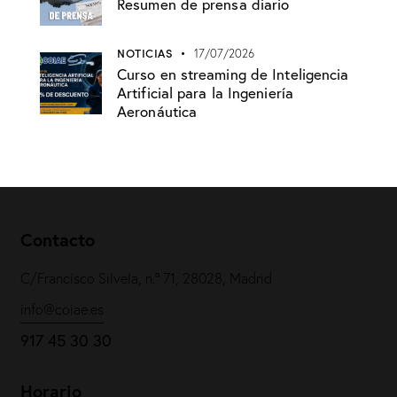
Resumen de prensa diario
NOTICIAS
17/07/2026
Curso en streaming de Inteligencia
Artificial para la Ingeniería
Aeronáutica
Contacto
C/Francisco Silvela, n.º 71, 28028, Madrid
info@coiae.es
917 45 30 30
Horario